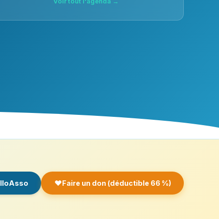
Voir tout l'agenda →
elloAsso
Faire un don (déductible 66 %)