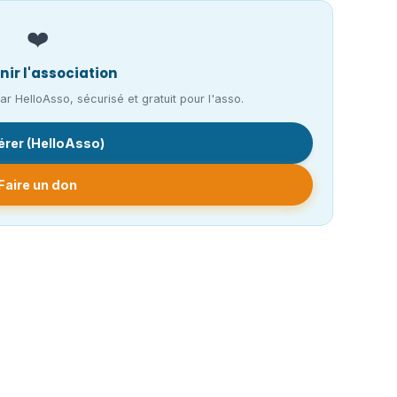
❤️
nir l'association
r HelloAsso, sécurisé et gratuit pour l'asso.
rer (HelloAsso)
Faire un don